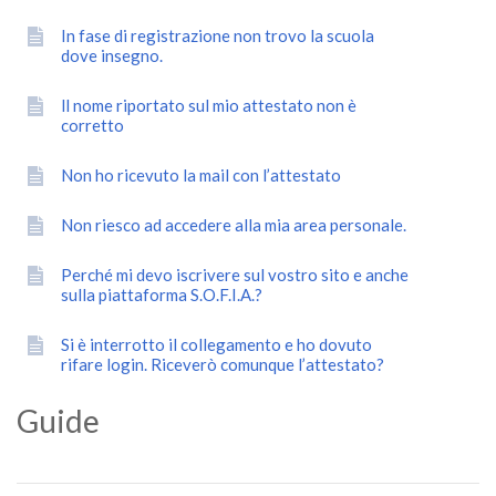
In fase di registrazione non trovo la scuola
dove insegno.
ll nome riportato sul mio attestato non è
corretto
Non ho ricevuto la mail con l’attestato
Non riesco ad accedere alla mia area personale.
Perché mi devo iscrivere sul vostro sito e anche
sulla piattaforma S.O.F.I.A.?
Si è interrotto il collegamento e ho dovuto
rifare login. Riceverò comunque l’attestato?
Guide